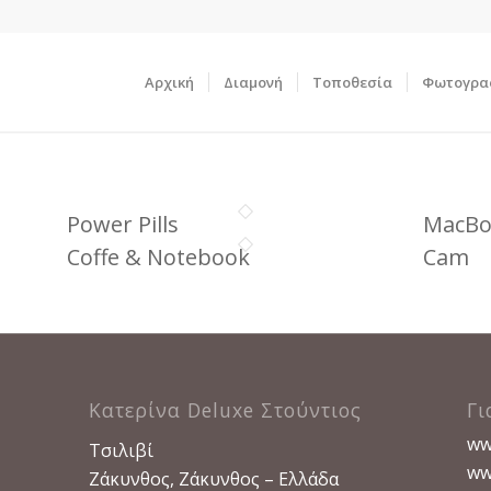
Αρχική
Διαμονή
Τοποθεσία
Φωτογρα
Power Pills
MacBo
Coffe & Notebook
Cam
Κατερίνα Deluxe Στούντιος
Γι
www
Τσιλιβί
www
Ζάκυνθος, Ζάκυνθος – Ελλάδα