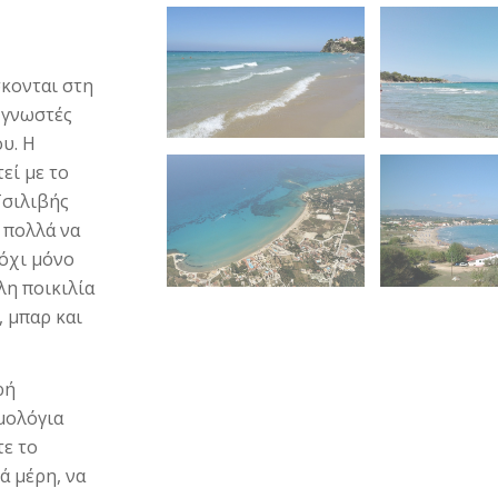
σκονται στη
ο γνωστές
υ. Η
εί με το
Τσιλιβής
ι πολλά να
 όχι μόνο
λη ποικιλία
, μπαρ και
ρή
μολόγια
τε το
ά μέρη, να