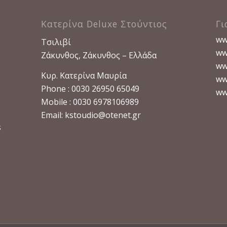
Κατερίνα Deluxe Στούντιος
Γι
www
Τσιλιβί
www
Ζάκυνθος, Ζάκυνθος – Ελλάδα
ww
Κυρ. Κατερίνα Μαυρία
ww
Phone : 0030 26950 65049
ww
Mobile : 0030 6978106989
Email:
kstoudio@otenet.gr
s