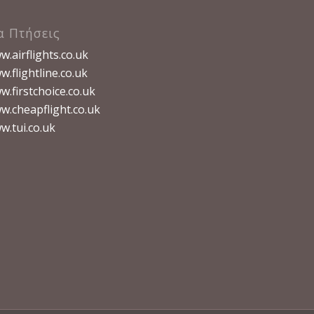
α Πτήσεις
.airflights.co.uk
.flightline.co.uk
w.firstchoice.co.uk
w.cheapflight.co.uk
w.tui.co.uk