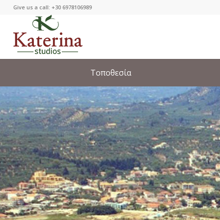
Give us a call: +30 6978106989
Τοποθεσία