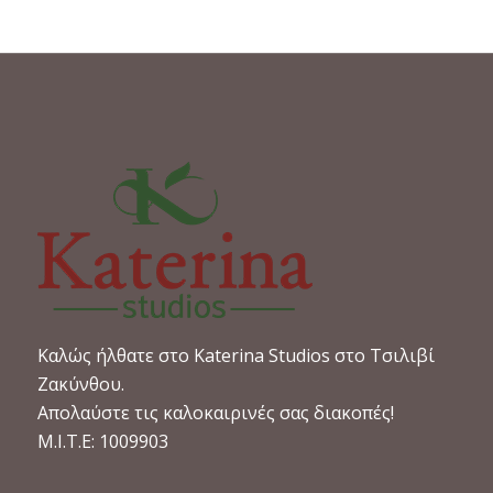
Καλώς ήλθατε στο Katerina Studios στο Τσιλιβί
Ζακύνθου.
Απολαύστε τις καλοκαιρινές σας διακοπές!
M.I.T.E: 1009903