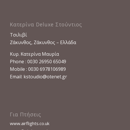
Κατερίνα Deluxe Στούντιος
Τσιλιβί
Ζάκυνθος, Ζάκυνθος – Ελλάδα
Κυρ. Κατερίνα Μαυρία
Phone : 0030 26950 65049
Mobile : 0030 6978106989
Email:
kstoudio@otenet.gr
Για Πτήσεις
www.airflights.co.uk